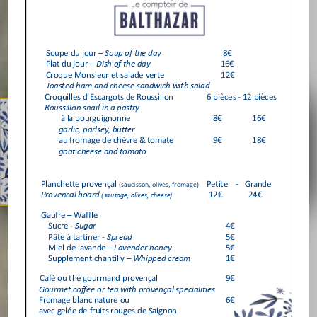
- Cuisine du marché -
43 Place de
l'Église
84400 Saignon
Réserver